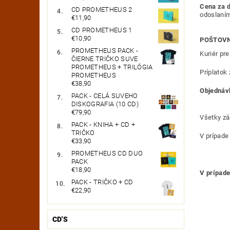
Cena za d
CD PROMETHEUS 2
odoslaním
€11,90
CD PROMETHEUS 1
€10,90
POŠTOVN
PROMETHEUS PACK -
Kuriér pr
ČIERNE TRIČKO SUVE
PROMETHEUS + TRILÓGIA
Príplatok 
PROMETHEUS
€38,90
Objednáv
PACK - CELÁ SUVEHO
DISKOGRAFIA (10 CD)
€79,90
Všetky zá
PACK - KNIHA + CD +
TRIČKO
V prípade
€33,90
PROMETHEUS CD DUO
PACK
€18,90
V prípade
PACK - TRIČKO + CD
€22,90
CD'S