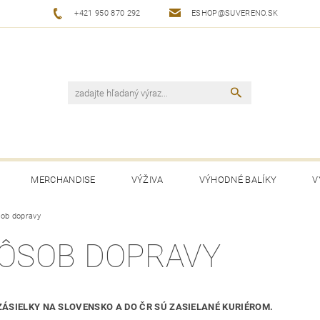
+421 950 870 292
ESHOP@SUVERENO.SK
MERCHANDISE
VÝŽIVA
VÝHODNÉ BALÍKY
V
ob dopravy
ÔSOB DOPRAVY
ZÁSIELKY NA SLOVENSKO A DO ČR SÚ ZASIELANÉ KURIÉROM.