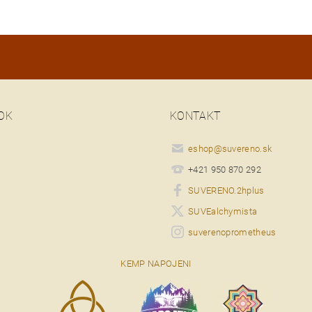
OK
KONTAKT
eshop
@
suvereno.sk
+421 950 870 292
SUVERENO.2hplus
SUVEalchymista
suverenoprometheus
KEMP NAPOJENI