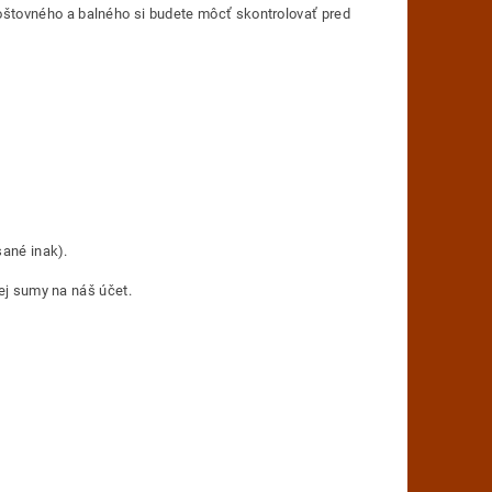
oštovného a balného si budete môcť skontrolovať pred
sané inak).
nej sumy na náš účet.