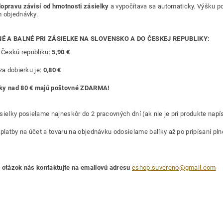
opravu závisí od hmotnosti zásielky
a vypočítava sa automaticky. Výšku p
 objednávky.
É A BALNÉ PRI ZÁSIELKE NA SLOVENSKO A DO ČESKEJ REPUBLIKY:
e Českú republiku:
5,90 €
za dobierku je:
0,80 €
ky nad 80 € majú poštovné ZDARMA!
sielky posielame najneskôr do 2 pracovných dní (ak nie je pri produkte napí
 platby na účet a tovaru na objednávku odosielame balíky až po pripísaní pl
 otázok nás kontaktujte na emailovú adresu
eshop.suvereno@gmail.com