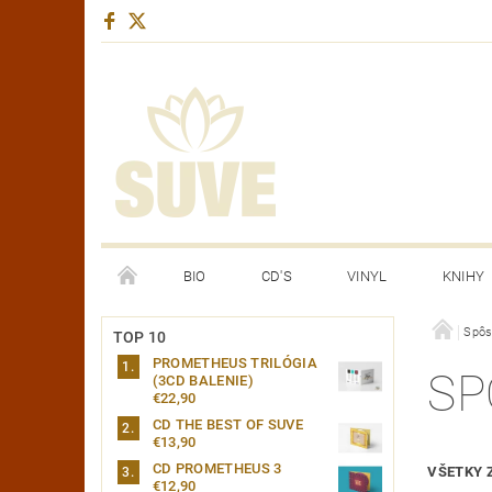
BIO
CD'S
VINYL
KNIHY
YOUTUBE CHANNEL
Spôs
TOP 10
PROMETHEUS TRILÓGIA
SP
(3CD BALENIE)
€22,90
CD THE BEST OF SUVE
€13,90
CD PROMETHEUS 3
VŠETKY 
€12,90