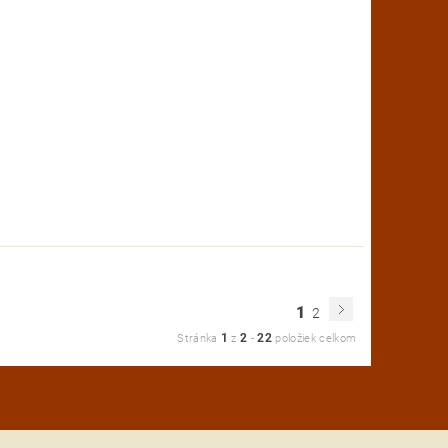
1
2
1
2
22
Stránka
z
-
položiek celkom