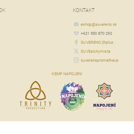
OK
KONTAKT
eshop
@
suvereno.sk
+421 950 870 292
SUVERENO.2hplus
SUVEalchymista
suverenoprometheus
KEMP NAPOJENI