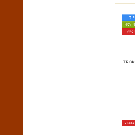
TIP
NOVI
AKCI
TRIČK
AKCIA