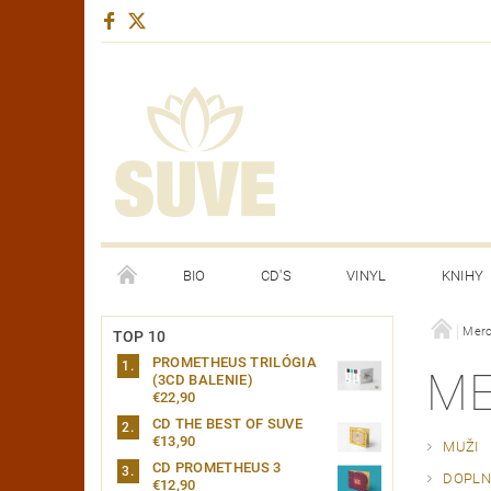
BIO
CD'S
VINYL
KNIHY
YOUTUBE CHANNEL
Merc
TOP 10
PROMETHEUS TRILÓGIA
ME
(3CD BALENIE)
€22,90
CD THE BEST OF SUVE
€13,90
MUŽI
CD PROMETHEUS 3
DOPLN
€12,90