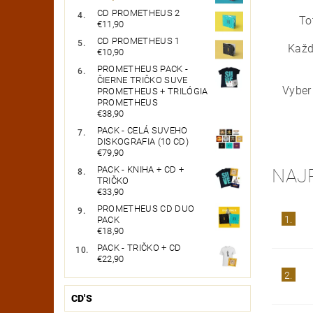
CD PROMETHEUS 2
To
€11,90
CD PROMETHEUS 1
Každ
€10,90
PROMETHEUS PACK -
ČIERNE TRIČKO SUVE
Vyber 
PROMETHEUS + TRILÓGIA
PROMETHEUS
€38,90
PACK - CELÁ SUVEHO
DISKOGRAFIA (10 CD)
€79,90
PACK - KNIHA + CD +
NAJ
TRIČKO
€33,90
PROMETHEUS CD DUO
1.
PACK
€18,90
PACK - TRIČKO + CD
€22,90
2.
CD'S