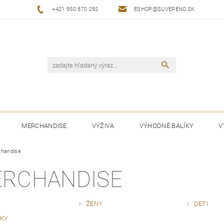
+421 950 870 292
ESHOP@SUVERENO.SK
MERCHANDISE
VÝŽIVA
VÝHODNÉ BALÍKY
V
handise
RCHANDISE
ŽENY
DETI
KY