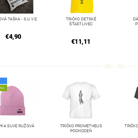
VÁ TAŠKA - S.U.V.E.
TRIČKO DETSKÉ
DÁ
ŠŤASTLIVEC
P
€4,90
€11,11
NKA
PKA SUVE RUŽOVÁ
TRIČKO PROMETHEUS
TRIČKO
POCHODEŇ