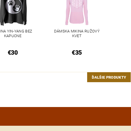
INA YIN-YANG BEZ
DÁMSKA MIKINA RUŽOVÝ
KAPUCNE
KVET
€30
€35
ĎALŠIE PRODUKTY