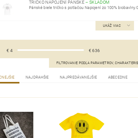
TRIČKO NAPOJENÍ PÁNSKE
–
SKLADOM
Pánské biele tričko s potlačou Napojení zo 100% biobavlny.G
UKÁŽ VIAC
€
4
€
636
FILTROVANIE PODĽA PARAMETROV, CHARAKTERI
CNEJŠIE
NAJDRAHŠIE
NAJPREDÁVANEJŠIE
ABECEDNE