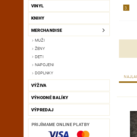
VINYL
3.
KNIHY
MERCHANDISE
MUŽI
ŽENY
DETI
NAPOJENI
DOPLNKY
NAJLA
VÝŽIVA
VÝHODNÉ BALÍKY
VÝPREDAJ
PRIJÍMAME ONLINE PLATBY