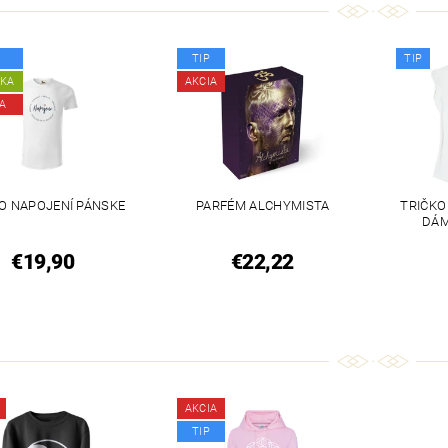
TIP
TIP
NKA
AKCIA
A
O NAPOJENÍ PÁNSKE
PARFÉM ALCHYMISTA
TRIČKO
DÁM
€19,90
€22,22
AKCIA
TIP