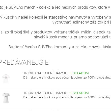
to je SUVEho merch - kolekcia jedinečných produktov, ktoré v
ý kúsok v našej kolekcii je starostlivo navrhnutý a vyrobený s
vychutnať jedinečný zážitok pri 
si zo širokej škály produktov, vrátane tričiek, mikín, čiapok, 
skvelý kúsok merchu, priamo podporuješ 
Buďte súčasťou SUVEho komunity a zdieľajte svoju lásk
PREDÁVANEJŠIE
TRIČKO NAPOJENÍ DÁMSKE
–
SKLADOM
Dámské biele tričko s potlačou Napojení zo 100% biobavlny.
TRIČKO NAPOJENÍ DÁMSKE
–
SKLADOM
Dámské biele tričko s potlačou Napojení zo 100% biobavlny.