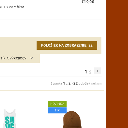
€19,90
OTS certifikát.
POLOŽIEK NA ZOBRAZENIE:
22
STÍK A VÝROBCOV
1
2
1
2
22
Stránka
z
-
položiek celkom
NOVINKA
TIP