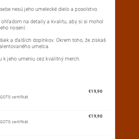
 sebe nesú jeho umelecké dielo a posolstvo.
 ohľadom na detaily a kvalitu, aby si si mohol
jeho nosení.
tašiek a ďalších doplnkov. Okrem toho, že získaš
talentovaného umelca.
u k jeho umeniu cez kvalitný merch.
€19,90
GOTS certifikát.
€19,90
GOTS certifikát.