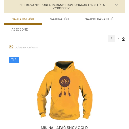
FILTROVANIE PODĽA PARAMETROV, CHARAKTERISTÍK A
VÝROBCOV
NAJLACNEJŠIE
NAJDRAHŠIE
NAJPREDÁVANEJŠIE
ABECEDNE
2
1
22
položiek celkom
TIP
MIKINA LAPAČ SNOV GOLD