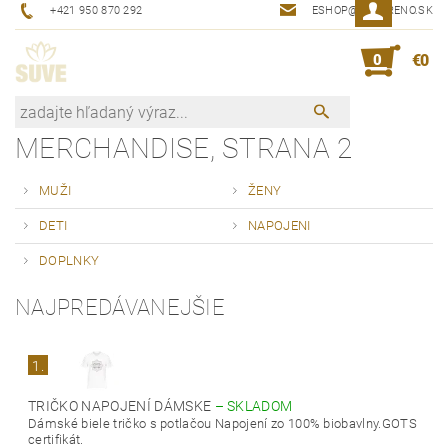
+421 950 870 292
ESHOP@SUVERENO.SK
0
€0
MERCHANDISE
, STRANA 2
MUŽI
ŽENY
DETI
NAPOJENI
DOPLNKY
NAJPREDÁVANEJŠIE
1.
TRIČKO NAPOJENÍ DÁMSKE
–
SKLADOM
Dámské biele tričko s potlačou Napojení zo 100% biobavlny.GOTS
certifikát.