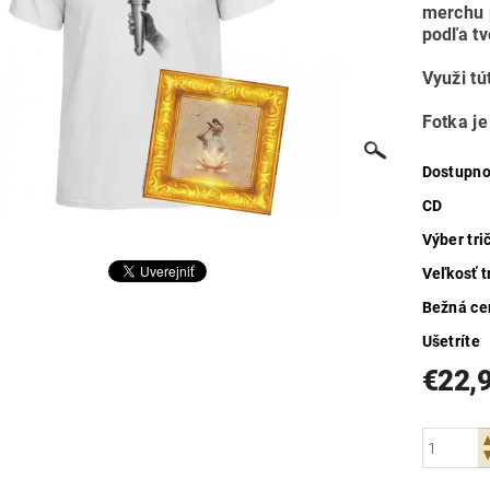
merchu 
podľa tv
Využi tú
Fotka je
Dostupno
CD
Výber tri
Veľkosť t
Bežná ce
Ušetríte
€22,