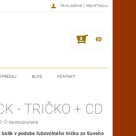
|
PRIHLÁSENIE
REGISTRÁCIA
0
€0
ÝPREDAJ
BLOG
KONTAKT
CK - TRIČKO + CD
Neohodnotené
 balík v podobe ľubovolného trička zo Suveho