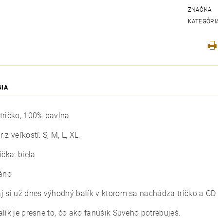
ZNAČKA
KATEGÓRI
SIA
tričko, 100% bavlna
 z veľkostí: S, M, L, XL
ička: biela
 áno
j si už dnes výhodný balík v ktorom sa nachádza tričko a CD
lík je presne to, čo ako fanúšik Suveho potrebuješ.