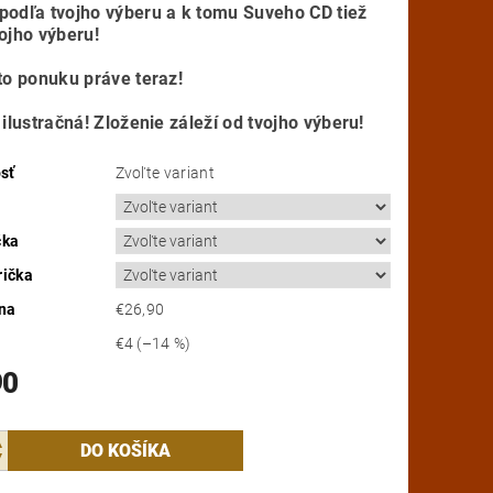
podľa tvojho výberu a k tomu Suveho CD tiež
ojho výberu!
to ponuku práve teraz!
 ilustračná! Zloženie záleží od tvojho výberu!
sť
Zvoľte variant
čka
rička
na
€26,90
€4
(–14 %)
90