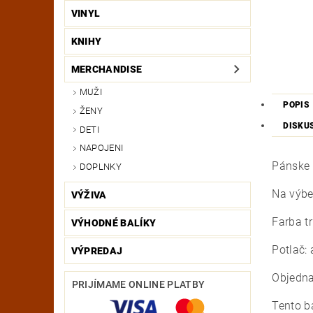
VINYL
KNIHY
MERCHANDISE
MUŽI
POPIS
ŽENY
DISKU
DETI
NAPOJENI
Pánske 
DOPLNKY
Na výber
VÝŽIVA
Farba tr
VÝHODNÉ BALÍKY
Potlač:
VÝPREDAJ
Objedna
PRIJÍMAME ONLINE PLATBY
Tento ba