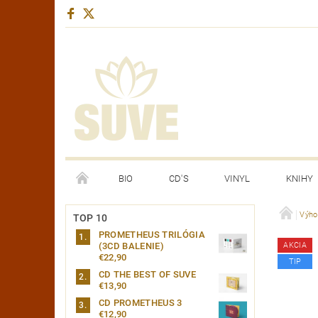
BIO
CD'S
VINYL
KNIHY
YOUTUBE CHANNEL
Výho
TOP 10
PROMETHEUS TRILÓGIA
(3CD BALENIE)
AKCIA
€22,90
TIP
CD THE BEST OF SUVE
€13,90
CD PROMETHEUS 3
€12,90