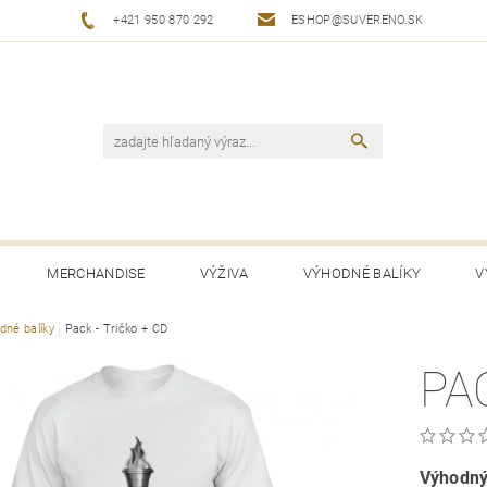
+421 950 870 292
ESHOP@SUVERENO.SK
MERCHANDISE
VÝŽIVA
VÝHODNÉ BALÍKY
V
dné balíky
Pack - Tričko + CD
PA
Výhodný