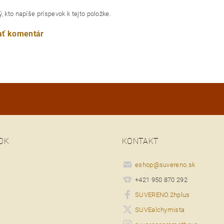
, kto napíše príspevok k tejto položke.
ať komentár
OK
KONTAKT
eshop
@
suvereno.sk
+421 950 870 292
SUVERENO.2hplus
SUVEalchymista