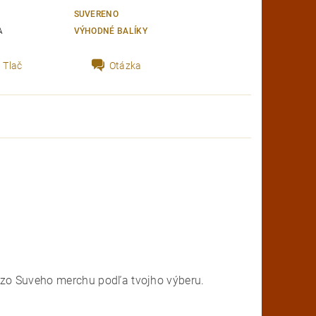
SUVERENO
A
VÝHODNÉ BALÍKY
Tlač
Otázka
 zo Suveho merchu podľa tvojho výberu.