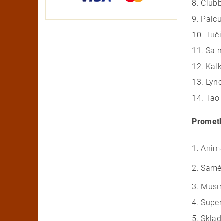
8. Club
9. Palcu
10. Tuč
11. Sa 
12. Kalk
13. Lyn
14. Tao
Prometh
1. Anim
2. Samé
3. Musí
4. Supe
5. Skla