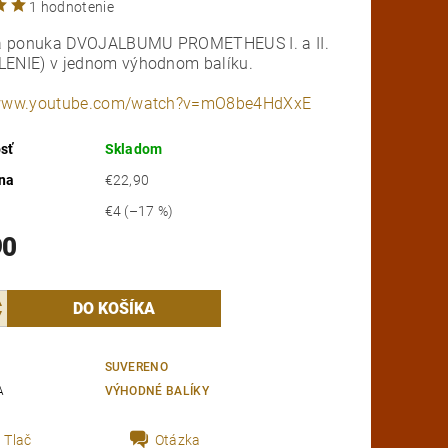
1 hodnotenie
 ponuka DVOJALBUMU PROMETHEUS I. a II.
LENIE) v jednom výhodnom balíku.
/www.youtube.com/watch?v=mO8be4HdXxE
sť
Skladom
na
€22,90
€4
(–17 %)
90
SUVERENO
A
VÝHODNÉ BALÍKY
Tlač
Otázka