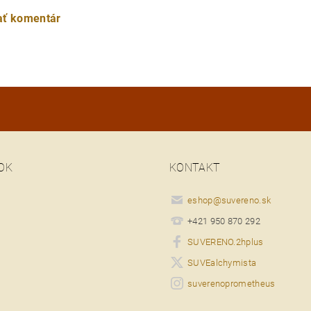
ať komentár
OK
KONTAKT
eshop
@
suvereno.sk
+421 950 870 292
SUVERENO.2hplus
SUVEalchymista
suverenoprometheus