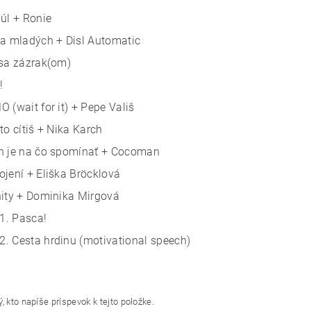
júl + Ronie
ia mladých + Disl Automatic
 sa zázrak(om)
y!
 (wait for it) + Pepe Vališ
to cítiš + Nika Karch
h je na čo spomínať + Cocoman
ojení + Eliška Bröcklová
hity + Dominika Mirgová
1. Pasca!
. Cesta hrdinu (motivational speech)
, kto napíše príspevok k tejto položke.