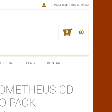
|
PRIHLÁSENIE
REGISTRÁCIA
0
€0
ÝPREDAJ
BLOG
KONTAKT
OMETHEUS CD
O PACK