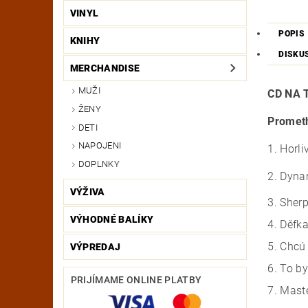
VINYL
POPIS
KNIHY
DISKU
MERCHANDISE
MUŽI
CD NA 
ŽENY
Prometh
DETI
NAPOJENI
1. Horli
DOPLNKY
2. Dyn
VÝŽIVA
3. Sherp
VÝHODNÉ BALÍKY
4. Děfk
5. Chcú
VÝPREDAJ
6. To by
PRIJÍMAME ONLINE PLATBY
7. Maste