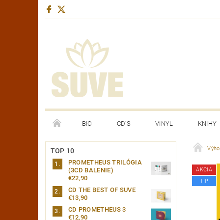
BIO
CD'S
VINYL
KNIHY
YOUTUBE CHANNEL
Výho
TOP 10
PROMETHEUS TRILÓGIA
(3CD BALENIE)
AKCIA
€22,90
TIP
CD THE BEST OF SUVE
€13,90
CD PROMETHEUS 3
€12,90