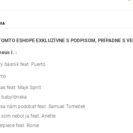
SIA
TOMTO ESHOPE EXKLUZÍVNE S PODPISOM, PRÍPADNE S VE
eus I.
:
vý básnik feat. Puerto
amo
as feat. Majk Spirit
a babylónska
 sa nám podobať feat. Samuel Tomeček
 som nebol ja feat. Anette
rpiece feat. Ronie