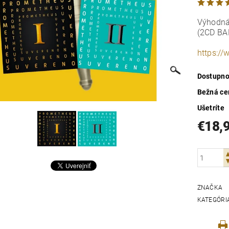
Výhodná
(2CD BA
https:/
Dostupno
Bežná ce
Ušetríte
€18,
ZNAČKA
KATEGÓRI