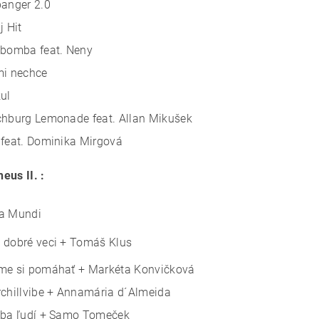
banger 2.0
j Hit
ibomba feat. Neny
mi nechce
ul
chburg Lemonade feat. Allan Mikušek
 feat. Dominika Mirgová
eus II. :
a Mundi
 dobré veci + Tomáš Klus
me si pomáhať + Markéta Konvičková
rchillvibe + Annamária d´Almeida
dba ľudí + Samo Tomeček