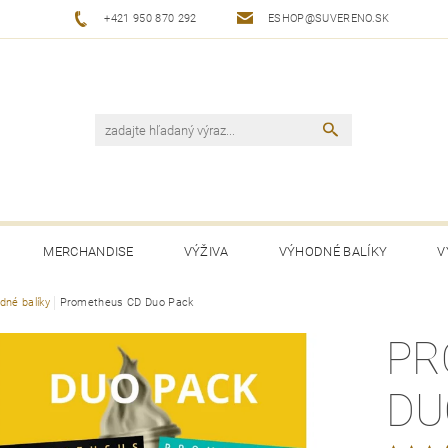
+421 950 870 292
ESHOP@SUVERENO.SK
MERCHANDISE
VÝŽIVA
VÝHODNÉ BALÍKY
V
dné balíky
Prometheus CD Duo Pack
PR
DU