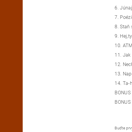
6. Júna
7. Poéz
8. Staň
9. Hej,t
10. ATMO
11. Jak 
12. Nec
13. Nap
14. Ta-
BONUS 
BONUS 2
Buďte prvý